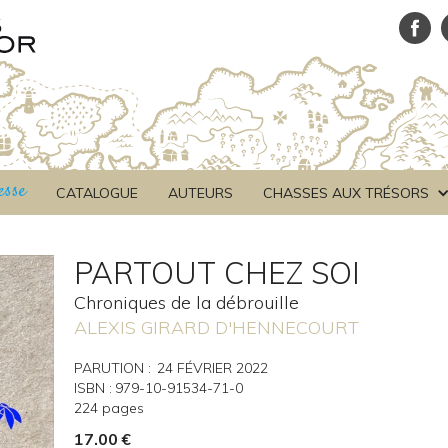
esse
CATALOGUE
AUTEURS
CHASSES AUX TRÉSORS
PARTOUT CHEZ SOI
Chroniques de la débrouille
ALEXIS GIRARD D'HENNECOURT
PARUTION :
24
FÉVRIER 2022
ISBN :
979-10-91534-71-0
224
pages
17.00
€