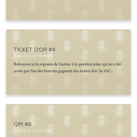
TICKET D'OR #4
PUBLIÉ LE
18
FÉVRIER
Retrouvez ici la réponse de l’auteur à la question joker qui lui a été
posée par l'un des heureux gagnants des tickets d'or (le n°4)...
Q/R #8
PUBLIÉ LE
12
JANVIER