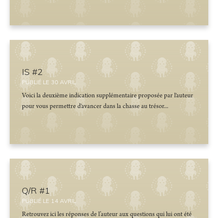
IS #2
PUBLIÉ LE
30
AVRIL
Voici la deuxième indication supplémentaire proposée par l'auteur
pour vous permettre d'avancer dans la chasse au trésor...
Q/R #1
PUBLIÉ LE
14
AVRIL
Retrouvez ici les réponses de l’auteur aux questions qui lui ont été