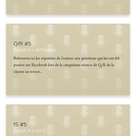
Q/R #5
PUBLIÉ LE
1
SEPTEMBRE
Retrouvez ici les réponses de l’auteur aux questions qui lui ont été
posées sur Facebook lors de la cinquième séance de Q/R de la
chasse au trésor...
IS #5
PUBLIÉ LE
5
AOUT