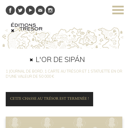
L'OR DE SIPÁN
1 JOURNAL DE BORD, 1 CARTE AU TRÉSOR ET 1 STATUETTE EN OR
D'UNE VALEUR DE 50 000 €
CETTE CHASSE AU TRÉSOR EST TERMINÉE !