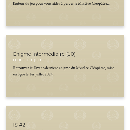
l'auteur du jeu pour vous aider à percer le Mystère Cléopâtre...
Énigme intermédiaire (10)
PUBLIÉ LE
1
JUILLET
Retrouvez ici l'avant-dernière énigme du Mystère Cléopâtre, mise
en ligne le 1er juillet 2024...
IS #2