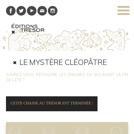
LE MYSTÈRE CLÉOPÂTRE
SAUREZ-VOUS RÉSOUDRE LES ÉNIGMES DU JEU AVANT LA FIN
DE L’ÉTÉ ?
CETTE CHASSE AU TRÉSOR EST TERMINÉE !