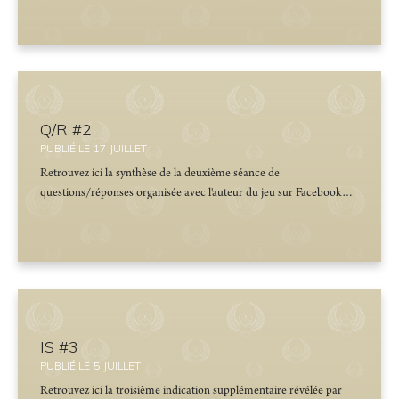
Q/R #2
PUBLIÉ LE
17
JUILLET
Retrouvez ici la synthèse de la deuxième séance de
questions/réponses organisée avec l'auteur du jeu sur Facebook…
IS #3
PUBLIÉ LE
5
JUILLET
Retrouvez ici la troisième indication supplémentaire révélée par