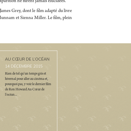
sparition ne furent jamais élucidées.
 James Grey, dont le film adapté du livre
Hunnam et Sienna Miller. Le film, plein
AU CŒUR DE L’OCÉAN
14
DÉCEMBRE 2015
Rien de tel qu’un temps gris et
hivernal pour aller au cinéma et,
pourquoi pas, y voir le dernier film
de Ron Howard Au Cœur de
l’océan...