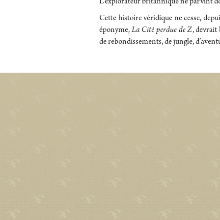
L’explorateur britannique ne parvint do
Cette histoire véridique ne cesse, depui
éponyme,
La Cité perdue de Z
, devrai
de rebondissements, de jungle, d’aventu