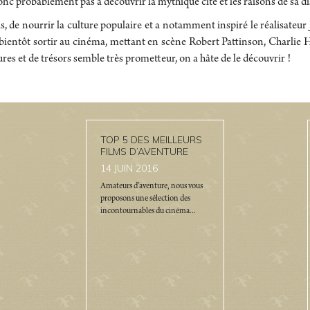
nc probablement pas à découvrir la mythique cité et les raisons de sa di
s, de nourrir la culture populaire et a notamment inspiré le réalisateur
t bientôt sortir au cinéma, mettant en scène Robert Pattinson, Charlie 
res et de trésors semble très prometteur, on a hâte de le découvrir !
TOP 5 DES MEILLEURS
FILMS D’AVENTURE
14
JUIN 2016
Amateurs d’aventure, nous vous
proposons une sélection des
incontournables du cinéma...