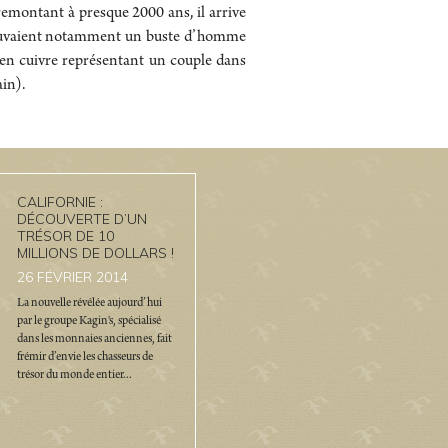
remontant à presque 2000 ans, il arrive
 trouvaient notamment un buste d’homme
 en cuivre représentant un couple dans
ain).
CALIFORNIE :
DÉCOUVERTE D’UN
TRÉSOR DE 10
MILLIONS DE DOLLARS !
26
FÉVRIER 2014
La nouvelle révélée aujourd’hui
par le groupe Kagin's, spécialisé
dans les monnaies anciennes, fait
frémir d’envie les chasseurs de
trésor du monde entier...