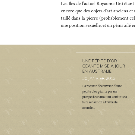
Les îles de l’actuel Royaume Uni étant
encore que des objets d’art anciens e
taillé dans la pierre (probablement c
une position sexuelle, et un pénis ailé
UNE PÉPITE D’OR
GÉANTE MISE À JOUR
EN AUSTRALIE !
30
JANVIER 2013
La récente découverte d’une
pépite d’or géante par un
prospecteur amateur continue à
faire sensation à travers le
monde...