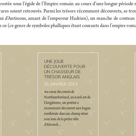
 restée sous l’égide de l’Empire romain au cours d’une longue période 
t rares soient retrouvés. Parmi les trésors récemment découverts, se
elui d’Antinous, amant de l’empereur Hadrien), un manche de couteau
 en os (ce genre de symboles phalliques étant courants dans l’empire rom
UNE JOLIE
DÉCOUVERTE POUR
UN CHASSEUR DE
TRÉSOR ANGLAIS
25
JANVIER 2013
Au cœur du comté de
Northumberland, au nord-est de
l’Angleterre, un postier a
récemment découvert une bague
médiévale dans un champ situé
non loin de la petite ville
d’Alnwick...