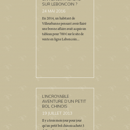
SUR LEBONCOIN ?
24
MAI 2016
En 2014, un habitant de
Villeurbanne pensant avoir flairé
une bonne affaire avait acquis un
tableau pour 700 € sur le site de
vente en ligne Leboncoin...
L’INCROYABLE
AVENTURE D’UN PETIT
BOL CHINOIS
19
JUILLET 2013
Il y a trois mois jour pour jour
qu’un petit bol chinois acheté 3