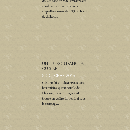
dollars dans un vide-grenier a été
vendu aux enchères pour la
coquette somme de 2,23 millions
de dollars…
UN TRÉSOR DANS LA
CUISINE
8
OCTOBRE 2015
C’est en faisant des travaux dans
leur cuisine qu’un couple de
Phoenix, en Arizona, aurait
trouvé un coffre-fort enfoui sous
le carrelage...