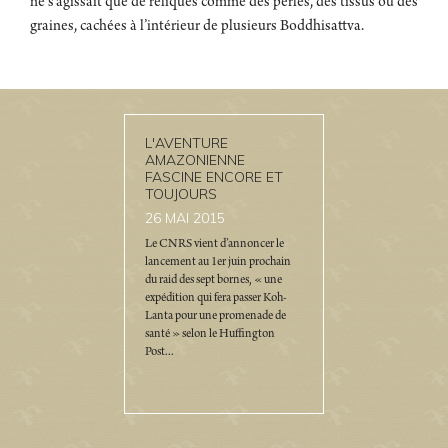
ne s’agissait que de reliques comme des perles, des tissus ou des
graines, cachées à l’intérieur de plusieurs Boddhisattva.
L'AVENTURE
AMAZONIENNE
FASCINE ENCORE ET
TOUJOURS
26
MAI 2015
Le CNRS vient d’annoncer le
lancement au 1er juin prochain
du raid des sept bornes, « une
expédition qui fera passer Koh-
Lanta pour une promenade de
santé » selon le Huffington
Post...