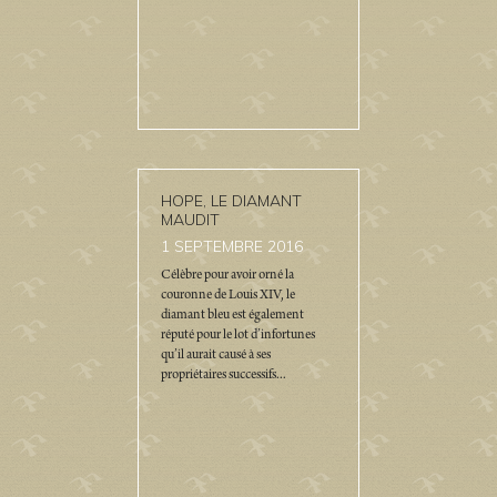
HOPE, LE DIAMANT
MAUDIT
1
SEPTEMBRE 2016
Célèbre pour avoir orné la
couronne de Louis XIV, le
diamant bleu est également
réputé pour le lot d’infortunes
qu’il aurait causé à ses
propriétaires successifs...