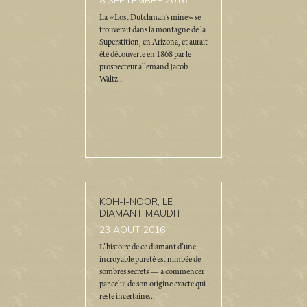
8
SEPTEMBRE 2016
La «Lost Dutchman's mine» se
trouverait dans la montagne de la
Superstition, en Arizona, et aurait
été découverte en 1868 par le
prospecteur allemand Jacob
Waltz...
KOH-I-NOOR, LE
DIAMANT MAUDIT
23
AOUT 2016
L’histoire de ce diamant d’une
incroyable pureté est nimbée de
sombres secrets — à commencer
par celui de son origine exacte qui
reste incertaine...