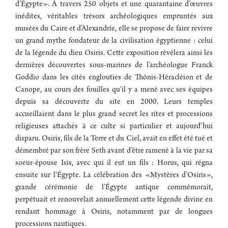
d’Égypte». À travers 250 objets et une quarantaine d’œuvres
inédites, véritables trésors archéologiques empruntés aux
musées du Caire et d’Alexandrie, elle se propose de faire revivre
un grand mythe fondateur de la civilisation égyptienne : celui
de la légende du dieu Osiris. Cette exposition révélera ainsi les
dernières découvertes sous-marines de l’archéologue Franck
Goddio dans les cités englouties de Thônis-Héracléion et de
Canope, au cours des fouilles qu'il y a mené avec ses équipes
depuis sa découverte du site en 2000. Leurs temples
accueillaient dans le plus grand secret les rites et processions
religieuses attachés à ce culte si particulier et aujourd’hui
disparu. Osiris, fils de la Terre et du Ciel, avait en effet été tué et
démembré par son frère Seth avant d’être ramené à la vie par sa
soeur-épouse Isis, avec qui il eut un fils : Horus, qui régna
ensuite sur l'Égypte. La célébration des «Mystères d’Osiris»,
grande cérémonie de l’Égypte antique commémorait,
perpétuait et renouvelait annuellement cette légende divine en
rendant hommage à Osiris, notamment par de longues
processions nautiques.