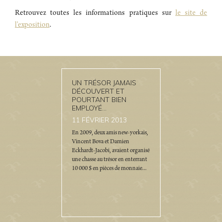
Retrouvez toutes les informations pratiques sur
le site de
l'exposition
.
UN TRÉSOR JAMAIS
DÉCOUVERT ET
POURTANT BIEN
EMPLOYÉ...
11
FÉVRIER 2013
En 2009, deux amis new-yorkais,
Vincent Bova et Damien
Eckhardt-Jacobi, avaient organisé
une chasse au trésor en enterrant
10 000 $ en pièces de monnaie...