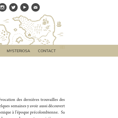
(
0
)
MYSTERIOSA
CONTACT
évocation des dernières trouvailles des
uelques semaines y avoir aussi découvert
 Mexique à l’époque précolombienne. Sa