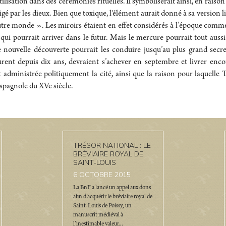
tilisation dans des cérémonies rituelles. Il symboliserait ainsi, en rais
 par les dieux. Bien que toxique, l'élément aurait donné à sa version li
utre monde ». Les miroirs étaient en effet considérés à l’époque co
qui pourrait arriver dans le futur. Mais le mercure pourrait tout aussi
te nouvelle découverte pourrait les conduire jusqu’au plus grand secr
durent depuis dix ans, devraient s’achever en septembre et livrer enco
 administrée politiquement la cité, ainsi que la raison pour laquelle
spagnole du XVe siècle.
TRÉSOR NATIONAL : LE
BRÉVIAIRE ROYAL DE
SAINT-LOUIS
6
OCTOBRE 2015
La BnF a lancé un appel aux dons
afin d’acquérir le bréviaire royal de
Saint-Louis de Poissy, un
manuscrit médiéval à
l’inestimable valeur...