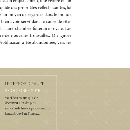
on de son emplacement, une rivière ou un
quide des propriétés réfléchissantes, lui
mme un moyen de regarder dans le monde
 bien avoir servi dans le cadre de rites
et : une chambre funéraire royale. Les
re de nouvelles trouvailles. On ignore
 Teotihuacán a été abandonnée, vers les
LE TRÉSOR D’EAUZE
27
OCTOBRE 2015
Voici déjà 30 ans qu’a été
découvert l’un des plus
importants trésors gallo-romains
jamais trouvé en France...