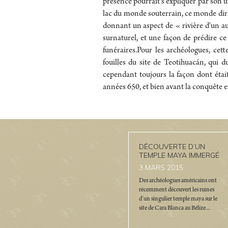
présence pourrait s’expliquer par son u
lac du monde souterrain, ce monde dirigé
donnant un aspect de « rivière d'un a
surnaturel, et une façon de prédire ce 
funéraires.Pour les archéologues, cet
fouilles du site de Teotihuacán, qui 
cependant toujours la façon dont était
années 650, et bien avant la conquête e
DÉCOUVERTE D’UN
TEMPLE MAYA IMMERGÉ
3
MARS 2015
Des archéologues américains ont
récemment découvert les ruines
d’un singulier temple maya sur le
site de Cara Blanca au Bélize...