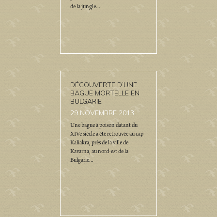
de la jungle...
DÉCOUVERTE D’UNE
BAGUE MORTELLE EN
BULGARIE
29
NOVEMBRE 2013
Une bague à poison datant du
XIVe siècle a été retrouvée au cap
Kaliakra, près de la ville de
Kavarna, au nord-est de la
Bulgarie...