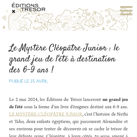
Le Mystère Cléopâtre Junior : le
grand jeu de l'été à destination
des 6-9 ans !
PUBLIÉ LE
15
AVRIL
Le 2 mai 2024, les Éditions du Trésor lanceront
un grand jeu
de l'été
sous la forme d’un livre d’énigmes destiné aux 6-9 ans.
LE MYSTÈRE CLÉOPÂTRE JUNIOR
, c’est l’histoire de Nethi
et Taho, deux enfants égyptiens, qui parcourent Alexandrie et
ses environs pour tenter de découvrir où se cache le trésor de
leur défunte reine, Cléopâtre. à leurs côtés, tu seras amené à