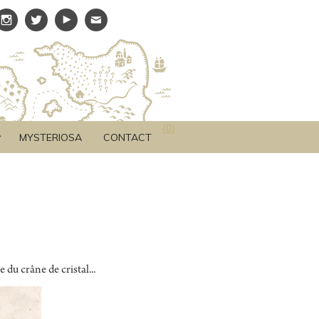
(
0
)
MYSTERIOSA
CONTACT
du crâne de cristal...