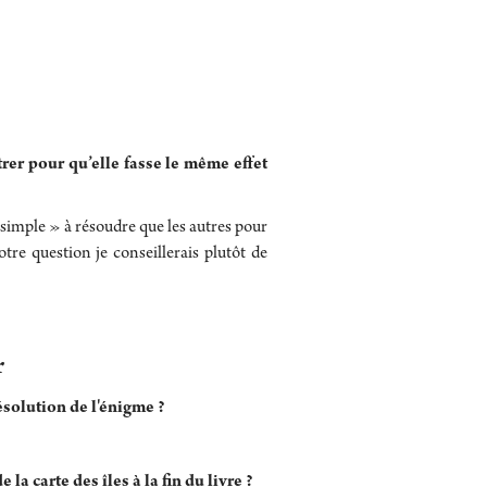
trer pour qu’elle fasse le même effet
simple » à résoudre que les autres pour
tre question je conseillerais plutôt de
r
ésolution de l'énigme ?
la carte des îles à la fin du livre ?