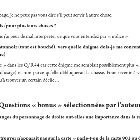
page. Je ne peux pas vous dire s’il peut servir à autre chose.
ois/pour plusieurs choses ?
 j’ai peur de mal interpréter ce que vous entendez par « indice ».
entonnoir (tout est bouché), vers quelle énigme dois-je me concen
ne)
e » dans les Q/R #4 car cette énigme me semblait possiblement plus « 
d’usage) et non parce qu’elle débloquerait la chasse. Pour revenir à vo
u’à trouver un certain déclic…
Questions « bonus » sélectionnées par l’auteu
ranges du personnage de droite ont-elles une importance dans la r
rouver n'apparaît pas sur la carte » parle-t-on de la carte 901 ou de 