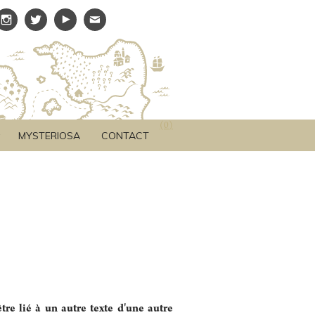
(
0
)
MYSTERIOSA
CONTACT
re lié à un autre texte d'une autre