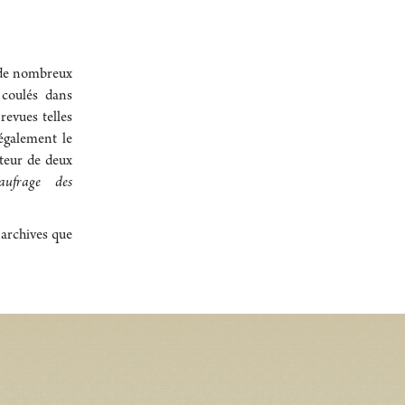
 de nombreux
s coulés dans
revues telles
 également le
uteur de deux
ufrage des
 archives que