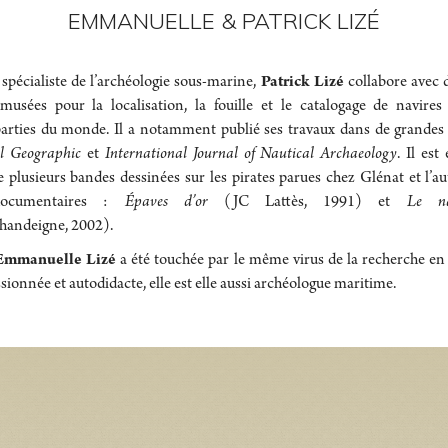
EMMANUELLE & PATRICK LIZÉ
 spécialiste de l’archéologie sous-marine,
Patrick Lizé
collabore avec
 musées pour la localisation, la fouille et le catalogage de navire
parties du monde. Il a notamment publié ses travaux dans de grandes 
l Geographic
et
International Journal of Nautical Archaeology
. Il est
e plusieurs bandes dessinées sur les pirates parues chez Glénat et l’a
documentaires :
Épaves d’or
(JC Lattès, 1991) et
Le na
handeigne, 2002).
Emmanuelle Lizé
a été touchée par le même virus de la recherche en
sionnée et autodidacte, elle est elle aussi archéologue maritime.