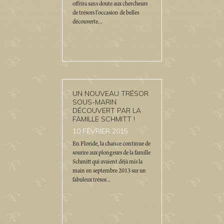
offrira sans doute aux chercheurs
de trésors l’occasion de belles
découverte...
UN NOUVEAU TRÉSOR
SOUS-MARIN
DÉCOUVERT PAR LA
FAMILLE SCHMITT !
10
FÉVRIER 2015
En Floride, la chance continue de
sourire aux plongeurs de la famille
Schmitt qui avaient déjà mis la
main en septembre 2013 sur un
fabuleux trésor...