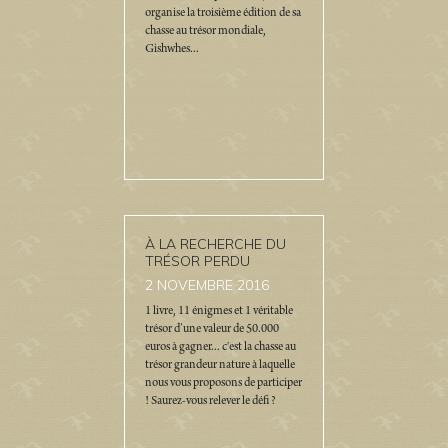
organise la troisième édition de sa
chasse au trésor mondiale,
Gishwhes...
À LA RECHERCHE DU
TRÉSOR PERDU
2
NOVEMBRE 2016
1 livre, 11 énigmes et 1 véritable
trésor d’une valeur de 50.000
euros à gagner... c'est la chasse au
trésor grandeur nature à laquelle
nous vous proposons de participer
! Saurez-vous relever le défi ?