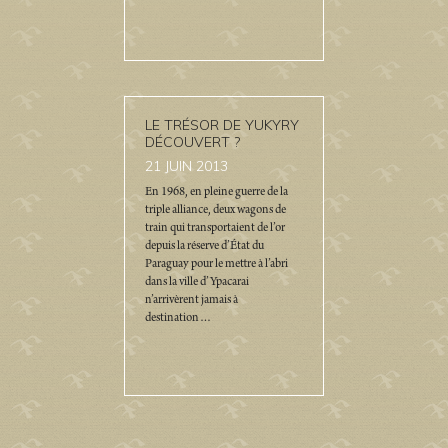
LE TRÉSOR DE YUKYRY
DÉCOUVERT ?
21
JUIN 2013
En 1968, en pleine guerre de la
triple alliance, deux wagons de
train qui transportaient de l’or
depuis la réserve d’État du
Paraguay pour le mettre à l’abri
dans la ville d’Ypacarai
n’arrivèrent jamais à
destination…