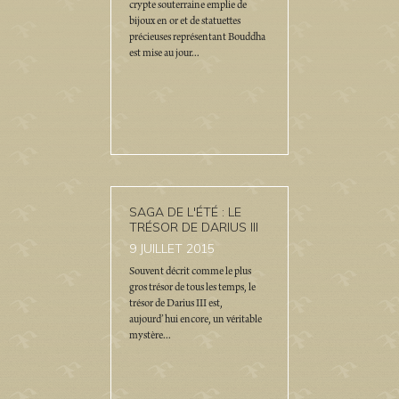
crypte souterraine emplie de
bijoux en or et de statuettes
précieuses représentant Bouddha
est mise au jour...
SAGA DE L'ÉTÉ : LE
TRÉSOR DE DARIUS III
9
JUILLET 2015
Souvent décrit comme le plus
gros trésor de tous les temps, le
trésor de Darius III est,
aujourd’hui encore, un véritable
mystère...