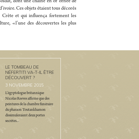
soldat, dont une chaîne en or ornée de
d’ivoire. Ces objets étaient tous décorés
n Crète et qui influença fortement les
lture, «l’une des découvertes les plus
LE TOMBEAU DE
NÉFERTITI VA-T-IL ÊTRE
DÉCOUVERT ?
3
NOVEMBRE 2015
L’égyptologue britannique
Nicolas Reeves affirme que des
peintures de la chambre funéraire
du pharaon Toutankhamon
dissimuleraient deux portes
secrètes...