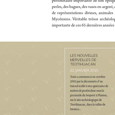
personnalité importante de son époque
perles, des bagues, des vases en argent,
de représentations divines, animales 
Mycéniens. Véritable trésor archéolog
importante de ces 65 dernières années
LES NOUVELLES
MERVEILLES DE
TEOTIHUACAN
22
JANVIER 2015
Tout a commencé en octobre
2003 par la découverte d’un
tunnel scellé à une quinzaine de
mètres de profondeur sous la
pyramide du Serpent à Plumes,
sur le site archéologique de
Teotihuacan, dans la vallée de
Mexico...