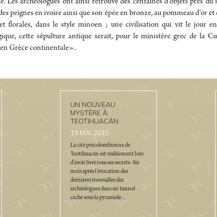
. Les archéologues ont ainsi retrouvé des centaines d’objets près du 
 des peignes en ivoire ainsi que son épée en bronze, au pommeau d’or et 
et florales, dans le style minoen ; une civilisation qui vit le jour e
ique, cette sépulture antique serait, pour le ministère grec de la Cu
 en Grèce continentale».
UN NOUVEAU
MYSTÈRE À
TEOTIHUACÁN
19
MAI 2015
La cité précolombienne de
Teotihuacán est visiblement loin
d’avoir livré tous ses secrets. Six
mois après l’évocation des
dernières trouvailles des
archéologues dans un tunnel
caché sous la pyramide...